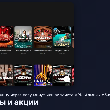
аницу через пару минут или включите VPN. Админы обн
ы и акции