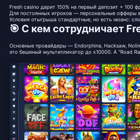
Fresh casino дарит 150% на первый депозит + 100 
Для постоянных игроков — персональные офферы в
Условия отыгрыша стандартные, но есть нюанс: слот
🎯 С кем сотрудничает Fr
Основные провайдеры — Endorphina, Hacksaw, Noli
это бешеный мультипликатор до x10000. А "Road Rag