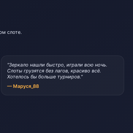
ом слоте.
"Зеркало нашли быстро, играли всю ночь.
Слоты грузятся без лагов, красиво всё.
Хотелось бы больше турниров."
— Маруся_88