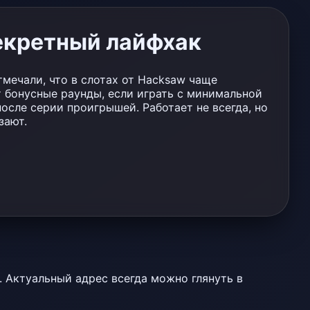
екретный лайфхак
тмечали, что в слотах от Hacksaw чаще
 бонусные раунды, если играть с минимальной
после серии проигрышей. Работает не всегда, но
зают.
. Актуальный адрес всегда можно глянуть в