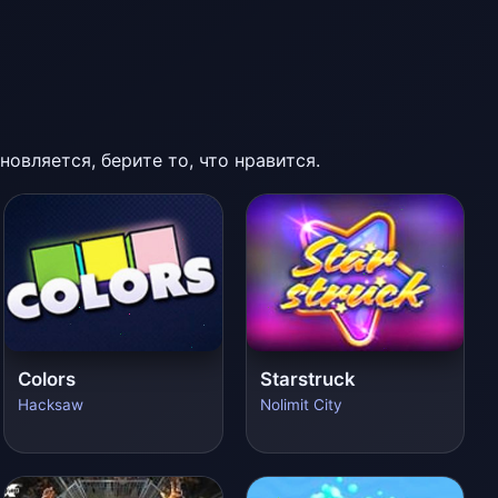
овляется, берите то, что нравится.
Colors
Starstruck
Hacksaw
Nolimit City